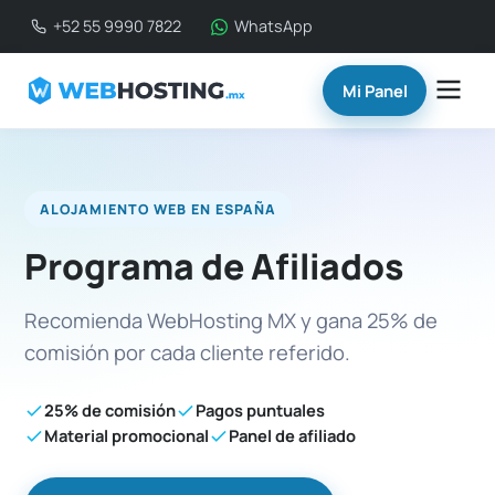
+52 55 9990 7822
WhatsApp
Mi Panel
Inicio
ALOJAMIENTO WEB EN ESPAÑA
Hosting
Programa de Afiliados
Servidores
Recomienda WebHosting MX y gana 25% de
Dominios
comisión por cada cliente referido.
SSL y Correo
25% de comisión
Pagos puntuales
Material promocional
Panel de afiliado
Ayuda