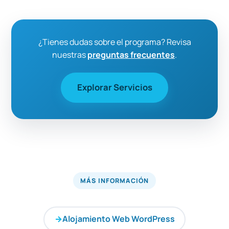
favor elija el medio de atención desde nuestra
no contabilizan las comisiones. Al realizar las
área de
contacto
.
contrataciones los pagos son directamente a
WebHosting MX usando nuestras
formas de
¿Tienes dudas sobre el programa? Revisa
pago
a cuenta de la empresa.
nuestras
preguntas frecuentes
.
Explorar Servicios
MÁS INFORMACIÓN
Alojamiento Web WordPress